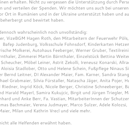
nen erhalten. Nicht zu vergessen die Unterstützung durch Per
eren und verteilen der Spenden. Wir möchten uns auch bei unser
vor Ort in Rumänien und in der Ukraine unterstützt haben und a
 beherbergt und bewirtet haben.
d dennoch wahrscheinlich noch unvollständig:
er, VizeBGM Hagen Roth, den Mitarbeitern der Feuerwehr Pöls
Bafep Judenburg, Volksschule Fohnsdorf, Kinderkarten Hetzend
rische Molkerei, Autohaus Feeberger, Werner Gruber, Textilrein
nthaler, Zimmerei Martin Bärnthaler, Einzelstück Bettina Weite
cheucher, Möbel Leiner, Astrit Zekolli, Ireneusz Konarski, Allr
Aloisia Stadlober, Otto und Helene Schein, Fußpflege Ninaus S
Bernd Leitner, DI Alexander Maier, Fam. Karner, Sandra Stangl
ael Grabmaier, Silvia Fürstaller, Natascha Jäger, Anita Pojer,
 Riedner, Ingrid Köck, Nicole Berger, Christine Schneeberger, B
d Harald Mayerl, Samira Kukujcic, Birgit und Jürgen Triegler, Mar
einhard und Anke Berr, Fa. Vastian, MitarbeiterInnen der Schutz
s Bachmaier, Verena Judmayer, Marco Sulzer, Adele Kolozsi, 
aier, Milan und Kathrin Vrecl und viele mehr.
 nicht alle Helfenden erwähnt haben.