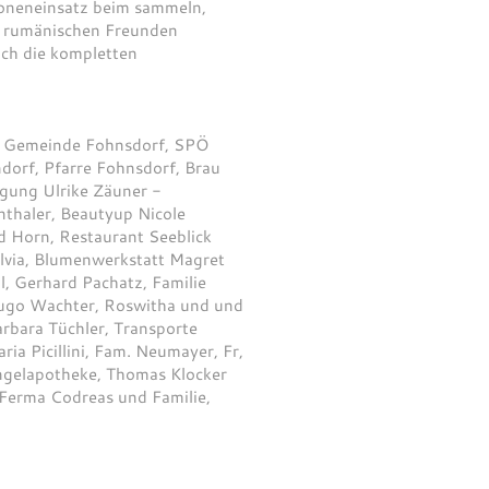
soneneinsatz beim sammeln,
en rumänischen Freunden
uch die kompletten
, Gemeinde Fohnsdorf, SPÖ
orf, Pfarre Fohnsdorf, Brau
igung Ulrike Zäuner -
nthaler, Beautyup Nicole
ad Horn, Restaurant Seeblick
ilvia, Blumenwerkstatt Magret
, Gerhard Pachatz, Familie
 Hugo Wachter, Roswitha und und
arbara Tüchler, Transporte
ia Picillini, Fam. Neumayer, Fr,
engelapotheke, Thomas Klocker
Ferma Codreas und Familie,