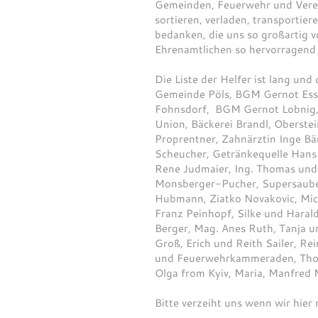
Gemeinden, Feuerwehr und Verei
sortieren, verladen, transporti
bedanken, die uns so großartig 
Ehrenamtlichen so hervorragend
Die Liste der Helfer ist lang un
Gemeinde Pöls, BGM Gernot Ess
Fohnsdorf, BGM Gernot Lobnig, 
Union, Bäckerei Brandl, Oberstei
Proprentner, Zahnärztin Inge Bär
Scheucher, Getränkequelle Hans S
Rene Judmaier, Ing. Thomas und 
Monsberger-Pucher, Supersauber 
Hubmann, Ziatko Novakovic, Mich
Franz Peinhopf, Silke und Harald
Berger, Mag. Anes Ruth, Tanja un
Groß, Erich und Reith Sailer, R
und Feuerwehrkammeraden, Thoma
Olga from Kyiv, Maria, Manfred M
Bitte verzeiht uns wenn wir hier