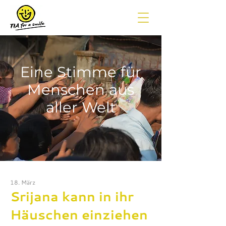
Eine Stimme für
Menschen aus
aller Welt
18. März
Srijana kann in ihr
Häuschen einziehen