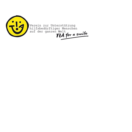
KONTAKT
Vereinssitz: Hauptstraße 21, 8753
Fohnsdorf-Austria
ZVR Zahl: 281089214
Obfrau: Kathrin Vrecl
info@tia-smile.org
Tel.:
+43 660 70 30 379
www.tia-smile.org
Impressum
.
Datenschutz