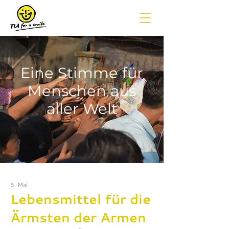
Eine Stimme für
Menschen aus
aller Welt
6. Mai
Lebensmittel für die
Ärmsten der Armen