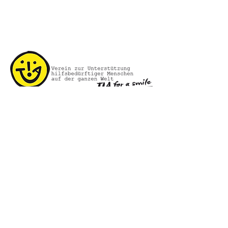
KONTAKT
Vereinssitz: Hauptstraße 21, 8753
Fohnsdorf-Austria
ZVR Zahl: 281089214
Obfrau: Kathrin Vrecl
info@tia-smile.org
Tel.:
+43 660 70 30 379
www.tia-smile.org
Impressum
.
Datenschutz