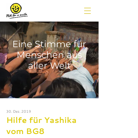
Eine Stimme für
Menschen aus
aller Welt
30. Dez. 2019
Hilfe für Yashika
vom BG8